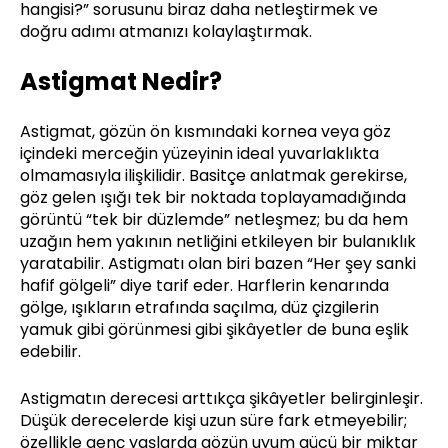
hangisi?” sorusunu biraz daha netleştirmek ve
doğru adımı atmanızı kolaylaştırmak.
Astigmat Nedir?
Astigmat, gözün ön kısmındaki kornea veya göz
içindeki merceğin yüzeyinin ideal yuvarlaklıkta
olmamasıyla ilişkilidir. Basitçe anlatmak gerekirse,
göz gelen ışığı tek bir noktada toplayamadığında
görüntü “tek bir düzlemde” netleşmez; bu da hem
uzağın hem yakının netliğini etkileyen bir bulanıklık
yaratabilir. Astigmatı olan biri bazen “Her şey sanki
hafif gölgeli” diye tarif eder. Harflerin kenarında
gölge, ışıkların etrafında saçılma, düz çizgilerin
yamuk gibi görünmesi gibi şikâyetler de buna eşlik
edebilir.
Astigmatın derecesi arttıkça şikâyetler belirginleşir.
Düşük derecelerde kişi uzun süre fark etmeyebilir;
özellikle genç yaşlarda gözün uyum gücü bir miktar