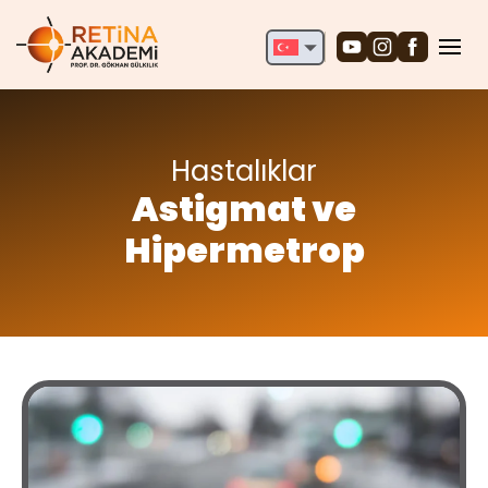
English
Deutsch
Türkçe
Hastalıklar
Astigmat ve
Hipermetrop