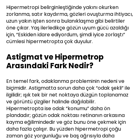
Hipermetropi belirginleştiğinde yakını okurken
zorlanma, satır kaydırma, gözleri ovuşturma ihtiyacı,
uzun yakın işten sonra bulanıklaşma gibi belirtiler
öne çıkar. Yaş ilerledikçe gözün uyum gücü azaldığı
için, “Eskiden idare ediyordum, şimdi iyice zorlaştı”
cümlesi hipermetropta çok duyulur.
Astigmat ve Hipermetrop
Arasındaki Fark Nedir?
En temel fark, odaklanma probleminin nedeni ve
biçimidir. Astigmatta sorun daha çok “odak şekli” ile
ilgilidir; ışık tek bir net noktaya düzgün toplanamaz
ve görüntü çizgiler halinde dağılabilir.
Hipermetropta ise odak “konumu” daha ön
plandadır; gözün odak noktası retinanın arkasına
kayma eğilimindedir ve göz bunu öne çekmek için
daha fazla çalışır. Bu yüzden hipermetropi çoğu
zaman göz yorgunluğu ve baş ağrısıyla daha