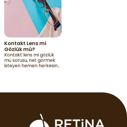
algılandığı bir kırma
karşısında geçince akla
kusurudur.
aynı soru geliyor:
Kontakt Lens mi
Gözlük mü?
Kontakt lens mi gözlük
mü sorusu, net görmek
isteyen hemen herkesin
bir noktada kendine
sorduğu klasik bir
ikilemdir.