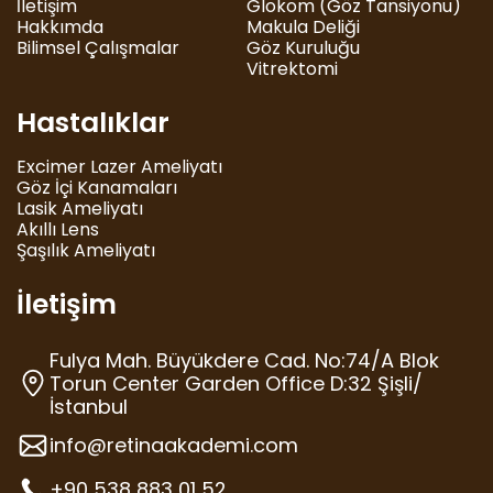
İletişim
Glokom (Göz Tansiyonu)
Hakkımda
Makula Deliği
Bilimsel Çalışmalar
Göz Kuruluğu
Vitrektomi
Hastalıklar
Excimer Lazer Ameliyatı
Göz İçi Kanamaları
Lasik Ameliyatı
Akıllı Lens
Şaşılık Ameliyatı
İletişim
Fulya Mah. Büyükdere Cad. No:74/A Blok
Torun Center Garden Office D:32 Şişli/
İstanbul
info@retinaakademi.com
+90 538 883 01 52