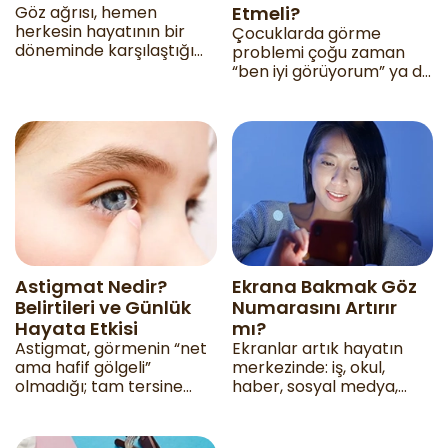
Göz ağrısı, hemen
Etmeli?
herkesin hayatının bir
Çocuklarda görme
döneminde karşılaştığı
problemi çoğu zaman
ama çoğu zaman
“ben iyi görüyorum” ya da
önemsemediği
“bir şeyim yok” diye
şikâyetlerden biridir.
gizlenir; çünkü çocuk,
bulanık görmenin nasıl
bir şey olduğunu bilmez.
Astigmat Nedir?
Ekrana Bakmak Göz
Belirtileri ve Günlük
Numarasını Artırır
Hayata Etkisi
mı?
Astigmat, görmenin “net
Ekranlar artık hayatın
ama hafif gölgeli”
merkezinde: iş, okul,
olmadığı; tam tersine
haber, sosyal medya,
yazıların, çizgilerin ve
oyun, alışveriş… Günün
ışıkların dağınık,
büyük kısmı bilgisayar,
çiftlenmiş ya da gölgeli
telefon veya tablet