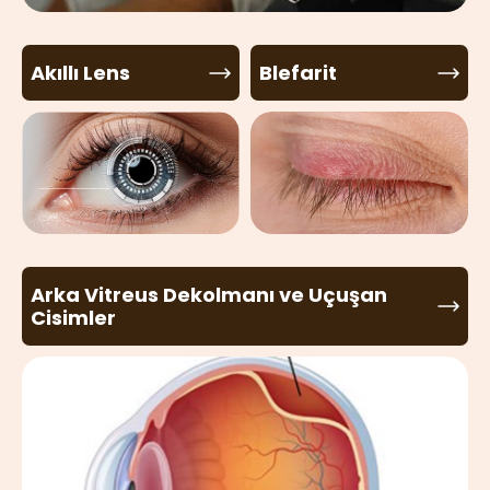
Akıllı Lens
Blefarit
Arka Vitreus Dekolmanı ve Uçuşan
Cisimler