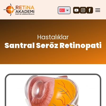
English
Deutsch
Türkçe
Hastalıklar
Santral Seröz Retinopati