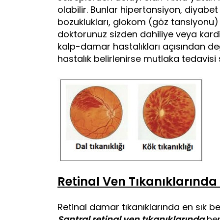
olabilir. Bunlar hipertansiyon, diyabet
bozuklukları, glokom (göz tansiyonu) 
doktorunuz sizden dahiliye veya kard
kalp-damar hastalıkları açısından değe
hastalık belirlenirse mutlaka tedavisi
Retinal Ven Tıkanıklarında B
Retinal damar tıkanıklarında en sık bel
Santral retinal ven tıkanıklarında
hem