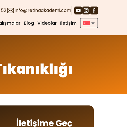
 52
info@retinaakademi.com
alışmalar
Blog
Videolar
İletişim
English
Deutsch
Türkçe
ıkanıklığı
İletişime Geç