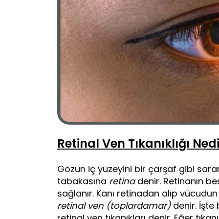
Retinal Ven Tıkanıklığı Ned
Gözün iç yüzeyini bir çarşaf gibi sara
tabakasına
retina
denir. Retinanın b
sağlanır. Kanı retinadan alıp vücudu
retinal ven (toplardamar)
denir. İşte
retinal ven tıkanıkları denir. Eğer tı