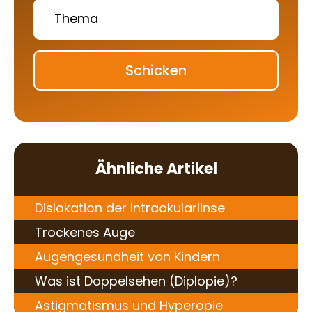
Schicken
Ähnliche Artikel
Dislokation der Intraokularlinse
Trockenes Auge
Augengesundheit von Kindern
Was ist Doppelsehen (Diplopie)?
Astigmatismus und Hyperopie