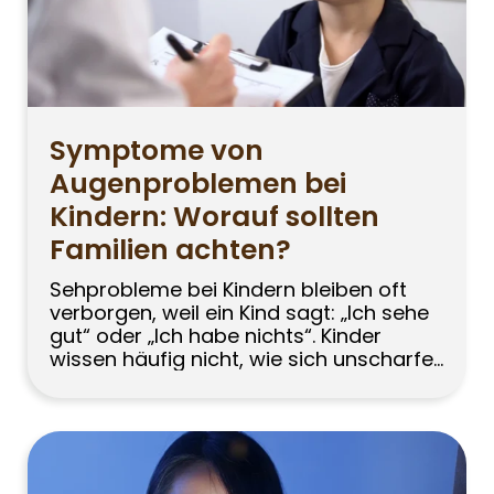
Symptome von
Augenproblemen bei
Kindern: Worauf sollten
Familien achten?
Sehprobleme bei Kindern bleiben oft
verborgen, weil ein Kind sagt: „Ich sehe
gut“ oder „Ich habe nichts“. Kinder
wissen häufig nicht, wie sich unscharfes
Sehen anfühlt. Da sie ihre Umgebung
schon immer auf dieselbe Weise
wahrgenommen haben, halten sie
diesen Zustand für normal. Deshalb
sollten Eltern weniger auf direkte