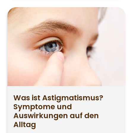
Tablet verbracht wird, stellt sich
dieselbe Frage: Erhöht
Bildschirmnutzung die Sehstärke?
Besonders Menschen mit zunehmender
Kurzsichtigkeit und Eltern, die bei ihren
Kindern eine Verschlechterung des
Sehens bemerken, beschäftigen sich […]
Was ist Astigmatismus?
Symptome und
Auswirkungen auf den
Alltag