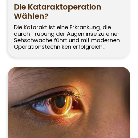
Die Kataraktoperation
Wählen?
Die Katarakt ist eine Erkrankung, die
durch Trübung der Augenlinse zu einer
Sehschwäche führt und mit modernen
Operationstechniken erfolgreich
behandelt wird. In unserem Land
unterziehen sich jedes Jahr
Hunderttausende Menschen einer
Kataraktoperation. Bei der
Kataraktoperation wird die getrübte
Augenlinse gereinigt und entfernt und
an ihrer Stelle eine Kunstlinse eingesetzt.
Bis vor kurzem wurde nur ein […]