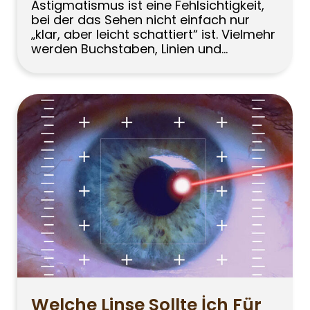
Astigmatismus ist eine Fehlsichtigkeit,
bei der das Sehen nicht einfach nur
„klar, aber leicht schattiert“ ist. Vielmehr
werden Buchstaben, Linien und
Lichtquellen verzerrt, doppelt oder
schattenhaft wahrgenommen. Viele
Menschen denken bei Astigmatismus
nur an verschwommenes Sehen.
Tatsächlich zeichnet sich
Astigmatismus jedoch dadurch aus,
dass das Bild nicht in einem einzigen
Punkt gebündelt wird und dadurch […]
Welche Linse Sollte İch Für