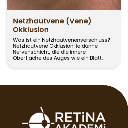
Netzhautvene (Vene)
Okklusion
Was ist ein Netzhautvenenverschluss?
Netzhautvene Okklusion; ie dünne
Nervenschicht, die die innere
Oberfläche des Auges wie ein Blatt
umgibt und visuelle Signale erzeugt,
wird als Netzhaut bezeichnet. Die
Ernährung der Netzhaut erfolgt über
das Gefäßsystem der Netzhaut. Die
Gefäße, die das Blut von der Netzhaut
zurück in das Gefäßsystem des Körpers
transportieren, werden als
Netzhautvenen […]