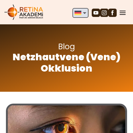
English
Deutsch
Türkçe
Blog
Netzhautvene (Vene)
Okklusion