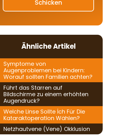
Schicken
Ähnliche Artikel
Symptome von
Augenproblemen bei Kindern:
Worauf sollten Familien achten?
Führt das Starren auf
Bildschirme zu einem erhöhten
Augendruck?
Welche Linse Sollte İch Für Die
Kataraktoperation Wählen?
Netzhautvene (Vene) Okklusion