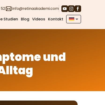
 52
info@retinaakademi.com
e Studien
Blog
Videos
Kontakt
English
Deutsch
Türkçe
mptome und
Alltag