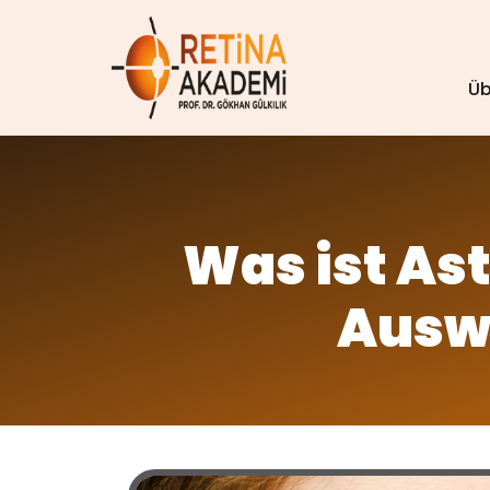
Üb
Was ist A
Auswi