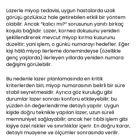
Lazerle miyop tedavisi, uygun hastalarda uzak
görüşü gözlüksüz hale getirebilen etkili bir yöntem
olabilir. Ancak “kalıcı mı?” sorusunun yanıtı birkaç
koşula bağlıdır. Lazer, kornea dokusunu yeniden
şekillendirerek mevcut miyop kırma kusurunu
düzeltir; yani işlem, o günkü numarayı hedefler. Eğer
kişi hâlâ miyop ilerleme dönemindeyse (özellikle
genç yaşlarda) ilerleyen yıllarda yeniden numara
değişimi görülebilir.
Bu nedenle lazer planlamasında en kritik
kriterlerden biri, miyop numarasının belirli bir süre
stabil seyretmesidir. Ayrıca göz kuruluğu gibi
durumlar lazer sonrası konforu etkileyebilir; bu
yüzden ön değerlendirme detaylı yapılır. Uygun
kişide doğru teknikle yapılan lazer, uzun süreli
memnuniyet sağlayabilir; ancak her tıbbi işlem gibi
kişiye özel riskler ve sınırlılıklar içerir. En doğru karar,
detaylı muayene ve ölçümler sonrasında verilir.