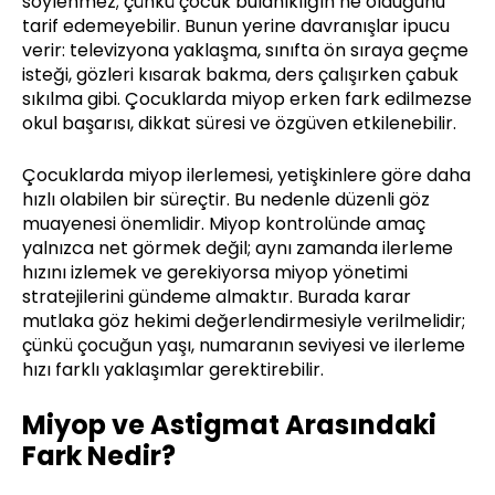
söylenmez; çünkü çocuk bulanıklığın ne olduğunu
tarif edemeyebilir. Bunun yerine davranışlar ipucu
verir: televizyona yaklaşma, sınıfta ön sıraya geçme
isteği, gözleri kısarak bakma, ders çalışırken çabuk
sıkılma gibi. Çocuklarda miyop erken fark edilmezse
okul başarısı, dikkat süresi ve özgüven etkilenebilir.
Çocuklarda miyop ilerlemesi, yetişkinlere göre daha
hızlı olabilen bir süreçtir. Bu nedenle düzenli göz
muayenesi önemlidir. Miyop kontrolünde amaç
yalnızca net görmek değil; aynı zamanda ilerleme
hızını izlemek ve gerekiyorsa miyop yönetimi
stratejilerini gündeme almaktır. Burada karar
mutlaka göz hekimi değerlendirmesiyle verilmelidir;
çünkü çocuğun yaşı, numaranın seviyesi ve ilerleme
hızı farklı yaklaşımlar gerektirebilir.
Miyop ve Astigmat Arasındaki
Fark Nedir?