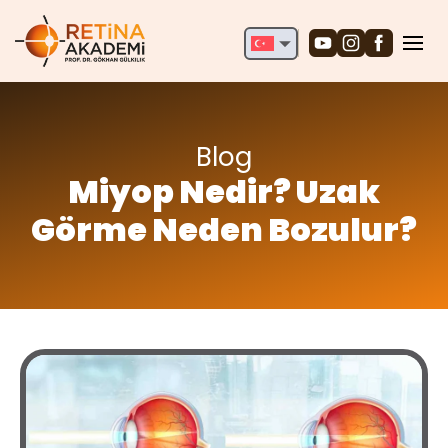
English
Deutsch
Türkçe
Blog
Miyop Nedir? Uzak
Görme Neden Bozulur?