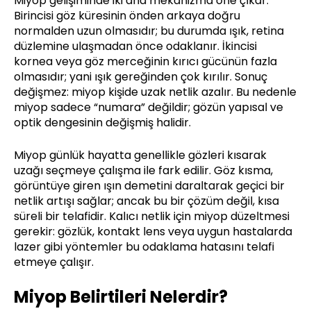
Miyop gelişiminde iki ana mekanizma öne çıkar.
Birincisi göz küresinin önden arkaya doğru
normalden uzun olmasıdır; bu durumda ışık, retina
düzlemine ulaşmadan önce odaklanır. İkincisi
kornea veya göz merceğinin kırıcı gücünün fazla
olmasıdır; yani ışık gereğinden çok kırılır. Sonuç
değişmez: miyop kişide uzak netlik azalır. Bu nedenle
miyop sadece “numara” değildir; gözün yapısal ve
optik dengesinin değişmiş halidir.
Miyop günlük hayatta genellikle gözleri kısarak
uzağı seçmeye çalışma ile fark edilir. Göz kısma,
görüntüye giren ışın demetini daraltarak geçici bir
netlik artışı sağlar; ancak bu bir çözüm değil, kısa
süreli bir telafidir. Kalıcı netlik için miyop düzeltmesi
gerekir: gözlük, kontakt lens veya uygun hastalarda
lazer gibi yöntemler bu odaklama hatasını telafi
etmeye çalışır.
Miyop Belirtileri Nelerdir?