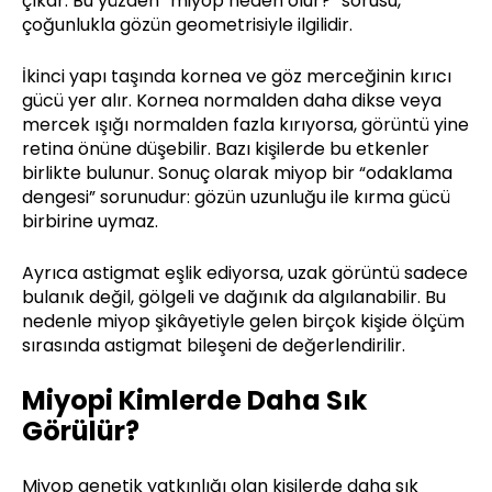
çıkar. Bu yüzden “miyop neden olur?” sorusu,
çoğunlukla gözün geometrisiyle ilgilidir.
İkinci yapı taşında kornea ve göz merceğinin kırıcı
gücü yer alır. Kornea normalden daha dikse veya
mercek ışığı normalden fazla kırıyorsa, görüntü yine
retina önüne düşebilir. Bazı kişilerde bu etkenler
birlikte bulunur. Sonuç olarak miyop bir “odaklama
dengesi” sorunudur: gözün uzunluğu ile kırma gücü
birbirine uymaz.
Ayrıca astigmat eşlik ediyorsa, uzak görüntü sadece
bulanık değil, gölgeli ve dağınık da algılanabilir. Bu
nedenle miyop şikâyetiyle gelen birçok kişide ölçüm
sırasında astigmat bileşeni de değerlendirilir.
Miyopi Kimlerde Daha Sık
Görülür?
Miyop genetik yatkınlığı olan kişilerde daha sık